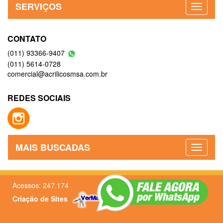
SERVIÇOS
CONTATO
(011) 93366-9407
(011) 5614-0728
comercial@acrilicosmsa.com.br
REDES SOCIAIS
MAIS BUSCADAS
Acessos: 247.174
Criação de Sites
–
Admin