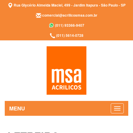
Rua Glycério Almeida Maciel, 499 - Jardim Itapura - São Paulo - SP
comercial@acrilicosmsa.com.br
(011) 93366-9407
(011) 5614-0728
MENU