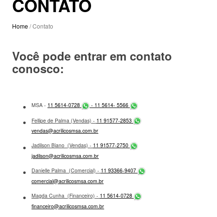
CONTATO
Home
/ Contato
Você pode entrar em contato
conosco:
MSA -
11 5614-0728
-
11 5614- 5566
Fellipe de Palma (Vendas) -
11 91577-2853
vendas@acrilicosmsa.com.br
Jadilson Biano (Vendas) -
11 91577-2750
jadilson@acrilicosmsa.com.br
Danielle Palma (Comercial) -
11 93366-9407
comercial@acrilicosmsa.com.br
Magda Cunha (Financeiro) -
11 5614-0728
financeiro@acrilicosmsa.com.br