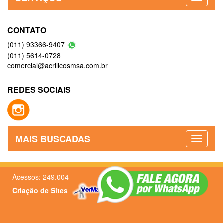
CONTATO
(011) 93366-9407
(011) 5614-0728
comercial@acrilicosmsa.com.br
REDES SOCIAIS
MAIS BUSCADAS
Acessos: 249.004
Criação de Sites
–
Admin