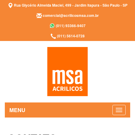
Rua Glycério Almeida Maciel, 499 - Jardim Itapura - São Paulo - SP
comercial@acrilicosmsa.com.br
(011) 93366-9407
(011) 5614-0728
MENU