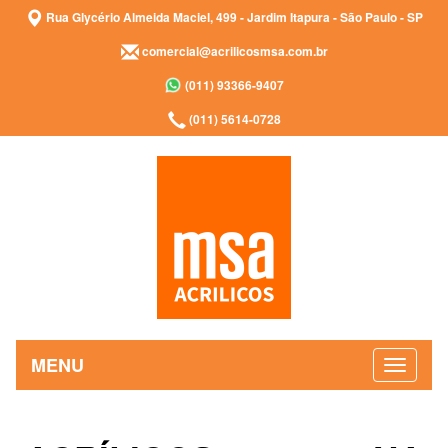
Rua Glycério Almeida Maciel, 499 - Jardim Itapura - São Paulo - SP
comercial@acrilicosmsa.com.br
(011) 93366-9407
(011) 5614-0728
MENU